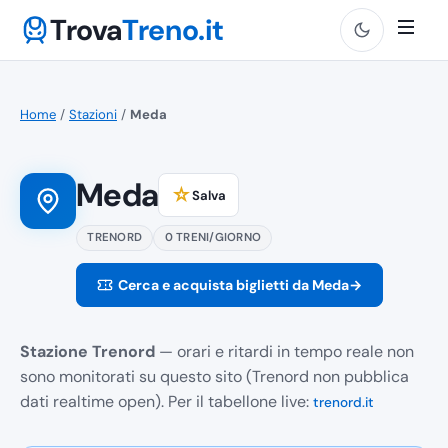
Trova
Treno.it
Home
/
Stazioni
/
Meda
Meda
☆
Salva
TRENORD
0 TRENI/GIORNO
Cerca e acquista biglietti da Meda
→
Stazione Trenord
— orari e ritardi in tempo reale non
sono monitorati su questo sito (Trenord non pubblica
dati realtime open). Per il tabellone live:
trenord.it