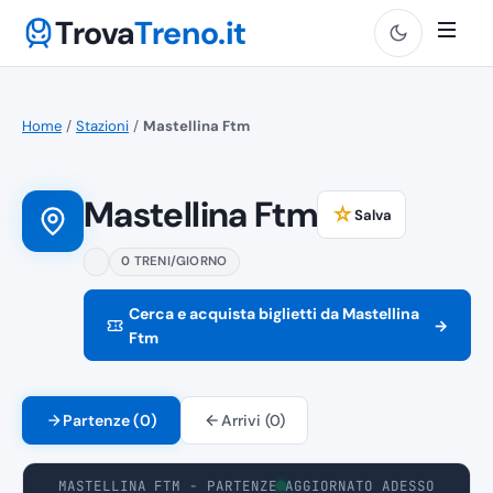
Trova
Treno.it
Home
/
Stazioni
/
Mastellina Ftm
Mastellina Ftm
☆
Salva
0 TRENI/GIORNO
Cerca e acquista biglietti da Mastellina
→
Ftm
Partenze (0)
Arrivi (0)
MASTELLINA FTM - PARTENZE
AGGIORNATO ADESSO