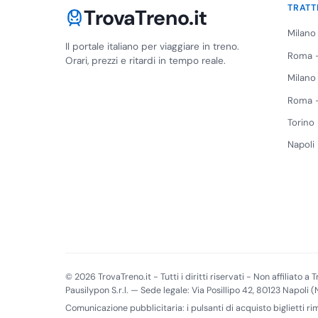
TRATT
TrovaTreno.it
Milano
Il portale italiano per viaggiare in treno.
Roma -
Orari, prezzi e ritardi in tempo reale.
Milano
Roma -
Torino
Napoli
© 2026 TrovaTreno.it - Tutti i diritti riservati - Non affiliato a Tr
Pausilypon S.r.l. — Sede legale: Via Posillipo 42, 80123 Napoli 
Comunicazione pubblicitaria: i pulsanti di acquisto biglietti r