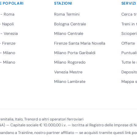
E POPOLARI
STAZIONI
SERVIZI
 - Roma
Roma Termini
Cerca t
 Napoli
Bologna Centrale
Treni in
 - Venezia
Milano Centrale
Scioperi
 Firenze
Firenze Santa Maria Novella
Offerte
 - Milano
Milano Porta Garibaldi
Puntuali
 - Milano
Milano Rogoredo
Tutte le 
Venezia Mestre
Deposito
Milano Lambrate
Mappa s
enitalia, Italo, Trenord o altri operatori ferroviari
(NA) — Capitale sociale € 10.000,00 i.v. — Iscritta al Registro delle Imprese di
imandano a Trainline, nostro partner affiliato — se acquisti tramite questi link