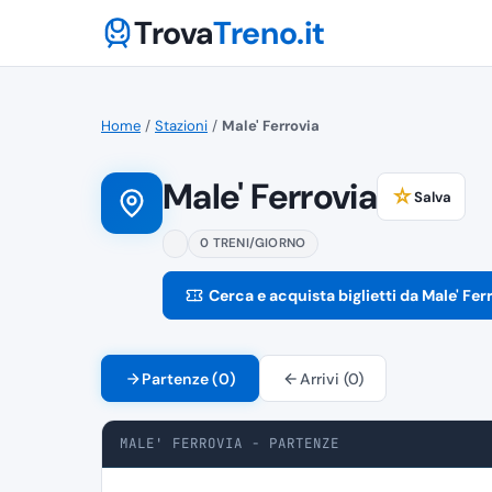
Trova
Treno.it
Home
/
Stazioni
/
Male' Ferrovia
Male' Ferrovia
☆
Salva
0 TRENI/GIORNO
Cerca e acquista biglietti da Male' Fer
Partenze (0)
Arrivi (0)
MALE' FERROVIA - PARTENZE