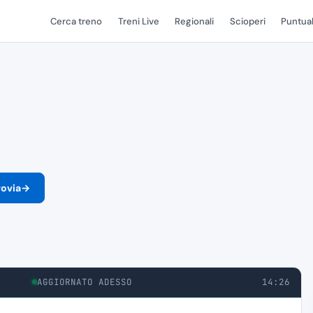
Cerca treno
Treni Live
Regionali
Scioperi
Puntual
rovia
→
AGGIORNATO ADESSO
14:26