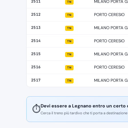
2511
MILANO PORTA G
TN
2512
PORTO CERESIO
TN
2513
MILANO PORTA G
TN
2514
PORTO CERESIO
TN
2515
MILANO PORTA G
TN
2516
PORTO CERESIO
TN
2517
MILANO PORTA G
TN
Devi essere a Legnano entro un certo 
⏱️
Cerca il treno più tardivo che ti porta a destinazione