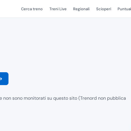
Cerca treno
Treni Live
Regionali
Scioperi
Puntual
→
le non sono monitorati su questo sito (Trenord non pubblica