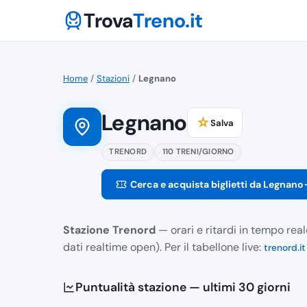
Trova
Treno.it
Home
/
Stazioni
/
Legnano
Legnano
☆
Salva
TRENORD
110 TRENI/GIORNO
Cerca e acquista biglietti da Legnano
Stazione Trenord
— orari e ritardi in tempo rea
dati realtime open). Per il tabellone live:
trenord.it
Puntualità stazione — ultimi 30 giorni