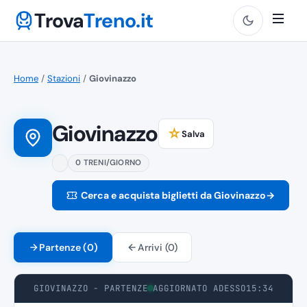
Trova
Treno.it
Home
/
Stazioni
/
Giovinazzo
Giovinazzo
☆
Salva
0 TRENI/GIORNO
Cerca e acquista biglietti da Giovinazzo
→
Partenze (0)
Arrivi (0)
GIOVINAZZO - PARTENZE
AGGIORNATO ADESSO
15:34