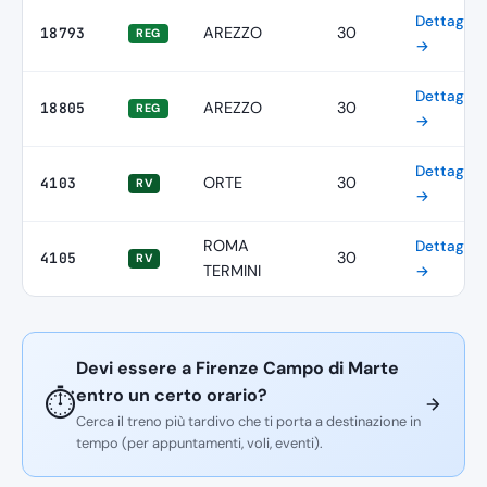
Dettagli
AREZZO
30
18793
REG
→
Dettagli
AREZZO
30
18805
REG
→
Dettagli
ORTE
30
4103
RV
→
ROMA
Dettagli
30
4105
RV
TERMINI
→
Devi essere a Firenze Campo di Marte
entro un certo orario?
⏱️
Cerca il treno più tardivo che ti porta a destinazione in
tempo (per appuntamenti, voli, eventi).