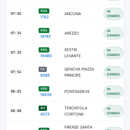
REG
IN
07:02
ANCONA
ORARIO
1792
REG
IN
07:24
AREZZO
ORARIO
18743
SESTRI
REG
IN
07:25
ORARIO
19480
LEVANTE
GENOVA PIAZZA
FA
IN
07:54
ORARIO
8588
PRINCIPE
REG
IN
08:01
PONTASSIEVE
ORARIO
18939
TERONTOLA
RV
IN
08:08
ORARIO
4073
CORTONA
FIRENZE SANTA