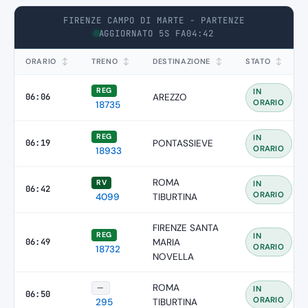
FIRENZE CAMPO DI MARTE - PARTENZE
AGGIORNATO 5S FA
04:42
ORARIO
↕
TRENO
↕
DESTINAZIONE
↕
STATO
↕
REG
IN
06:06
AREZZO
ORARIO
18735
REG
IN
06:19
PONTASSIEVE
ORARIO
18933
ROMA
RV
IN
06:42
ORARIO
4099
TIBURTINA
FIRENZE SANTA
REG
IN
06:49
MARIA
ORARIO
18732
NOVELLA
ROMA
—
IN
06:50
ORARIO
TIBURTINA
295