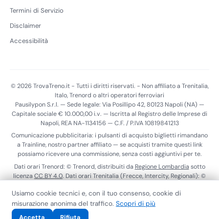
Termini di Servizio
Disclaimer
Accessibilità
© 2026 TrovaTreno.it - Tutti i diritti riservati. - Non affiliato a Trenitalia,
Italo, Trenord o altri operatori ferroviari
Pausilypon S.r.l. — Sede legale: Via Posillipo 42, 80123 Napoli (NA) —
Capitale sociale € 10.000,00 i.v. — Iscritta al Registro delle Imprese di
Napoli, REA NA-1134156 — C.F. / P.IVA 10819841213
Comunicazione pubblicitaria: i pulsanti di acquisto biglietti rimandano
a Trainline, nostro partner affiliato — se acquisti tramite questi link
possiamo ricevere una commissione, senza costi aggiuntivi per te.
Dati orari Trenord: © Trenord, distribuiti da
Regione Lombardia
sotto
licenza
CC BY 4.0
. Dati orari Trenitalia (Frecce, Intercity, Regionali): ©
Trenitalia S.p.A., distribuiti tramite il
Punto di Accesso Nazionale
ai
Usiamo cookie tecnici e, con il tuo consenso, cookie di
sensi del Reg. (UE) 2017/1926. Dati realtime Trenitalia:
ViaggiaTreno
.
misurazione anonima del traffico.
Scopri di più
Calendario scioperi:
MIT
.
Privacy Policy
Cookie Policy
Termini di Servizio
Contatti
Accessibilità
Accetta
Rifiuta