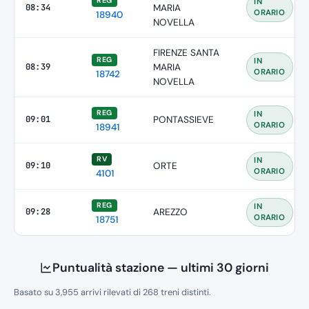
REG
IN
08:34
MARIA
ORARIO
18940
NOVELLA
FIRENZE SANTA
REG
IN
08:39
MARIA
ORARIO
18742
NOVELLA
REG
IN
09:01
PONTASSIEVE
ORARIO
18941
RV
IN
09:10
ORTE
ORARIO
4101
REG
IN
09:28
AREZZO
ORARIO
18751
Puntualità stazione — ultimi 30 giorni
Basato su 3,955 arrivi rilevati di 268 treni distinti.