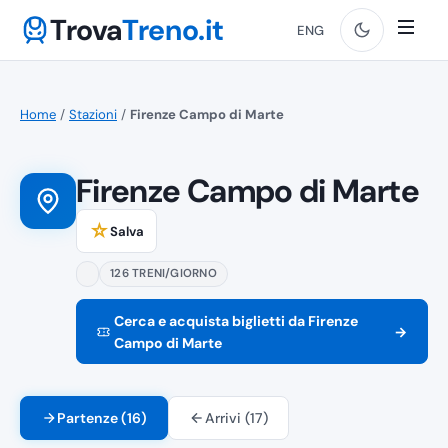
Trova
Treno.it
ENG
Home
/
Stazioni
/
Firenze Campo di Marte
Firenze Campo di Marte
☆
Salva
126 TRENI/GIORNO
Cerca e acquista biglietti da Firenze
→
Campo di Marte
Partenze (16)
Arrivi (17)