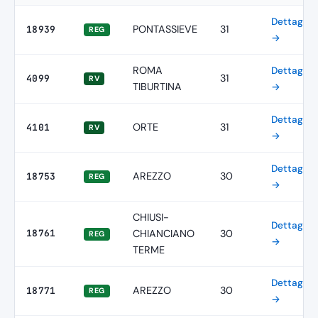
Dettagli
PONTASSIEVE
31
18939
REG
→
ROMA
Dettagli
31
4099
RV
TIBURTINA
→
Dettagli
ORTE
31
4101
RV
→
Dettagli
AREZZO
30
18753
REG
→
CHIUSI-
Dettagli
18761
CHIANCIANO
30
REG
→
TERME
Dettagli
AREZZO
30
18771
REG
→