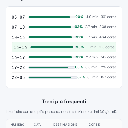
05–07
90%
· 4.9 min · 361 corse
07–10
93%
· 2.7 min · 808 corse
10–13
92%
· 1.7 min · 464 corse
13–16
95%
· 1.1 min · 615 corse
16–19
92%
· 2.2 min · 742 corse
19–22
85%
· 3.6 min · 725 corse
22–05
87%
· 3.1 min · 157 corse
Treni più frequenti
I treni che partono più spesso da questa stazione (ultimi 30 giorni).
NUMERO
CAT.
DESTINAZIONE
CORSE