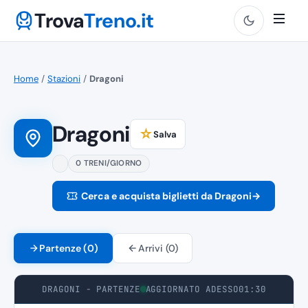
Trova
Treno.it
Home
/
Stazioni
/
Dragoni
Dragoni
☆
Salva
0 TRENI/GIORNO
Cerca e acquista biglietti da Dragoni
→
Partenze (0)
Arrivi (0)
DRAGONI - PARTENZE
AGGIORNATO ADESSO
01:30