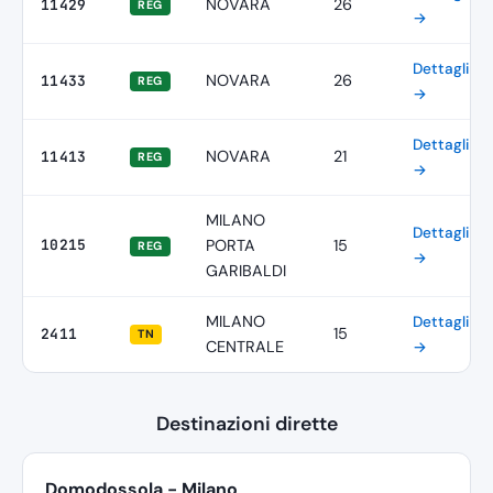
NOVARA
26
11429
REG
→
Dettagli
NOVARA
26
11433
REG
→
Dettagli
NOVARA
21
11413
REG
→
MILANO
Dettagli
10215
PORTA
15
REG
→
GARIBALDI
MILANO
Dettagli
15
2411
TN
CENTRALE
→
Destinazioni dirette
Domodossola - Milano