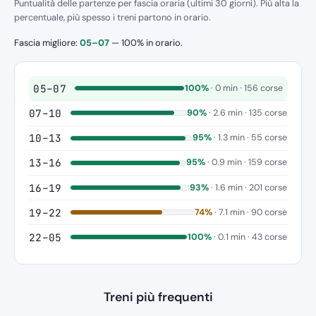
Puntualità delle partenze per fascia oraria (ultimi 30 giorni). Più alta la
percentuale, più spesso i treni partono in orario.
Fascia migliore:
05–07
— 100% in orario.
05–07
100%
· 0 min · 156 corse
07–10
90%
· 2.6 min · 135 corse
10–13
95%
· 1.3 min · 55 corse
13–16
95%
· 0.9 min · 159 corse
16–19
93%
· 1.6 min · 201 corse
19–22
74%
· 7.1 min · 90 corse
22–05
100%
· 0.1 min · 43 corse
Treni più frequenti