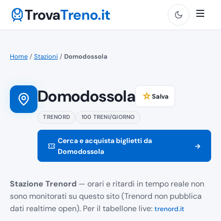
Trova
Treno.it
Home
/
Stazioni
/
Domodossola
Domodossola
☆
Salva
TRENORD
100 TRENI/GIORNO
Cerca e acquista biglietti da
→
Domodossola
Stazione Trenord
— orari e ritardi in tempo reale non
sono monitorati su questo sito (Trenord non pubblica
dati realtime open). Per il tabellone live:
trenord.it