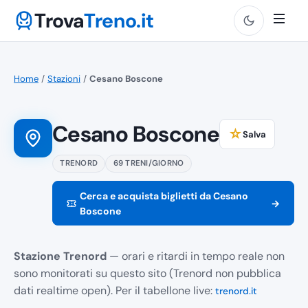
Trova
Treno.it
Home
/
Stazioni
/
Cesano Boscone
Cesano Boscone
☆
Salva
TRENORD
69 TRENI/GIORNO
Cerca e acquista biglietti da Cesano
→
Boscone
Stazione Trenord
— orari e ritardi in tempo reale non
sono monitorati su questo sito (Trenord non pubblica
dati realtime open). Per il tabellone live:
trenord.it