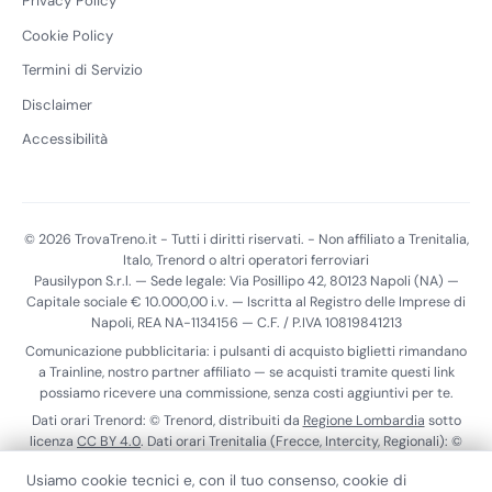
Privacy Policy
Cookie Policy
Termini di Servizio
Disclaimer
Accessibilità
© 2026 TrovaTreno.it - Tutti i diritti riservati. - Non affiliato a Trenitalia,
Italo, Trenord o altri operatori ferroviari
Pausilypon S.r.l. — Sede legale: Via Posillipo 42, 80123 Napoli (NA) —
Capitale sociale € 10.000,00 i.v. — Iscritta al Registro delle Imprese di
Napoli, REA NA-1134156 — C.F. / P.IVA 10819841213
Comunicazione pubblicitaria: i pulsanti di acquisto biglietti rimandano
a Trainline, nostro partner affiliato — se acquisti tramite questi link
possiamo ricevere una commissione, senza costi aggiuntivi per te.
Dati orari Trenord: © Trenord, distribuiti da
Regione Lombardia
sotto
licenza
CC BY 4.0
. Dati orari Trenitalia (Frecce, Intercity, Regionali): ©
Trenitalia S.p.A., distribuiti tramite il
Punto di Accesso Nazionale
ai
Usiamo cookie tecnici e, con il tuo consenso, cookie di
sensi del Reg. (UE) 2017/1926. Dati realtime Trenitalia:
ViaggiaTreno
.