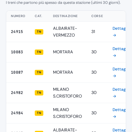
I treni che partono più spesso da questa stazione (ultimi 30 giorni).
NUMERO
CAT.
DESTINAZIONE
CORSE
ALBAIRATE-
Dettagli
31
24915
TN
VERMEZZO
→
Dettagli
MORTARA
30
10083
TN
→
Dettagli
MORTARA
30
10087
TN
→
MILANO
Dettagli
30
24982
TN
S.CRISTOFORO
→
MILANO
Dettagli
30
24984
TN
S.CRISTOFORO
→
ALBAIRATE-
Dettagli