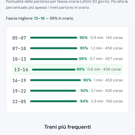
Puntualità delle partenze per fascia oraria (ultimi 30 giorni). Più alta la
percentuale, più spesso i treni partono in orario.
Fascia migliore:
13–16
— 98% in orario.
05–07
96%
· 0.9 min · 145 corse
07–10
95%
· 1.2 min · 456 corse
10–13
98%
· 0.7 min · 457 corse
13–16
98%
· 0.6 min · 456 corse
16–19
96%
· 1 min · 453 corse
19–22
92%
· 2.1 min · 430 corse
22–05
94%
· 2.3 min · 156 corse
Treni più frequenti