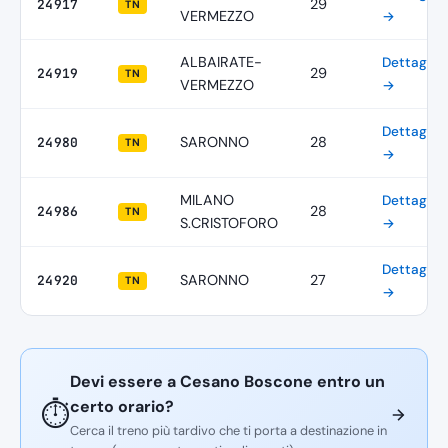
29
24917
TN
VERMEZZO
→
ALBAIRATE-
Dettagli
29
24919
TN
VERMEZZO
→
Dettagli
SARONNO
28
24980
TN
→
MILANO
Dettagli
28
24986
TN
S.CRISTOFORO
→
Dettagli
SARONNO
27
24920
TN
→
Devi essere a Cesano Boscone entro un
certo orario?
⏱️
Cerca il treno più tardivo che ti porta a destinazione in