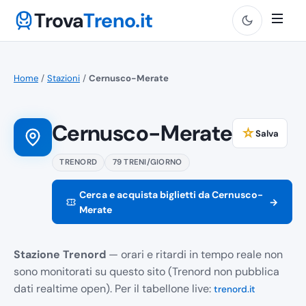
Trova
Treno.it
Home
/
Stazioni
/
Cernusco-Merate
Cernusco-Merate
☆
Salva
TRENORD
79 TRENI/GIORNO
Cerca e acquista biglietti da Cernusco-
→
Merate
Stazione Trenord
— orari e ritardi in tempo reale non
sono monitorati su questo sito (Trenord non pubblica
dati realtime open). Per il tabellone live:
trenord.it