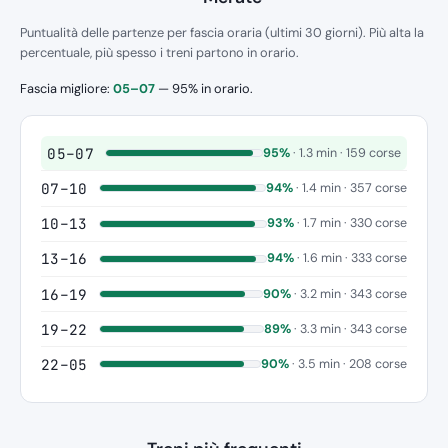
Puntualità delle partenze per fascia oraria (ultimi 30 giorni). Più alta la
percentuale, più spesso i treni partono in orario.
Fascia migliore:
05–07
— 95% in orario.
05–07
95%
· 1.3 min · 159 corse
07–10
94%
· 1.4 min · 357 corse
10–13
93%
· 1.7 min · 330 corse
13–16
94%
· 1.6 min · 333 corse
16–19
90%
· 3.2 min · 343 corse
19–22
89%
· 3.3 min · 343 corse
22–05
90%
· 3.5 min · 208 corse