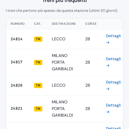
Treni più frequenti
I treni che partono più spesso da questa stazione (ultimi 30 giorni).
NUMERO
CAT.
DESTINAZIONE
CORSE
Dettagli
LECCO
28
24814
TN
→
MILANO
Dettagli
24817
PORTA
28
TN
→
GARIBALDI
Dettagli
LECCO
28
24820
TN
→
MILANO
Dettagli
24821
PORTA
28
TN
→
GARIBALDI
Dettagli