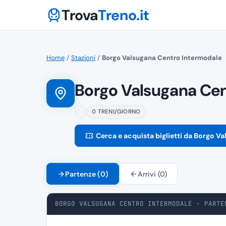
Trova
Treno.it
Home
/
Stazioni
/
Borgo Valsugana Centro Intermodale
Borgo Valsugana Cen
0 TRENI/GIORNO
Cerca e acquista biglietti da Borgo V
Partenze (0)
Arrivi (0)
BORGO VALSUGANA CENTRO INTERMODALE - PARTE