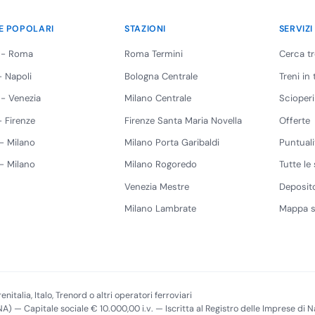
E POPOLARI
STAZIONI
SERVIZI
 - Roma
Roma Termini
Cerca t
 Napoli
Bologna Centrale
Treni in
 - Venezia
Milano Centrale
Scioperi
 Firenze
Firenze Santa Maria Novella
Offerte
 - Milano
Milano Porta Garibaldi
Puntuali
 - Milano
Milano Rogoredo
Tutte le 
Venezia Mestre
Deposito
Milano Lambrate
Mappa s
enitalia, Italo, Trenord o altri operatori ferroviari
(NA) — Capitale sociale € 10.000,00 i.v. — Iscritta al Registro delle Imprese di