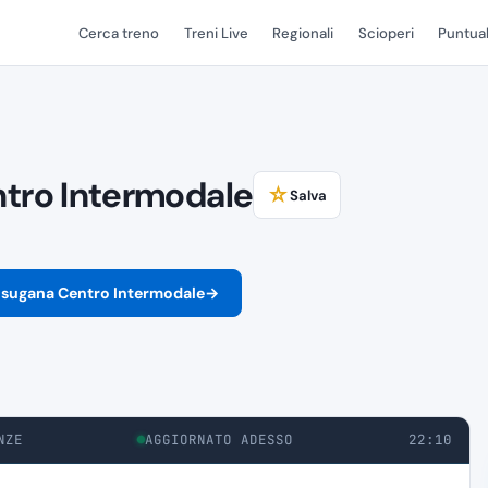
Cerca treno
Treni Live
Regionali
Scioperi
Puntual
tro Intermodale
☆
Salva
alsugana Centro Intermodale
→
NZE
AGGIORNATO ADESSO
22:10