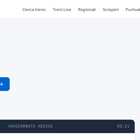
Cerca treno
Treni Live
Regionali
Scioperi
Puntual
→
AGGIORNATO ADESSO
05:21