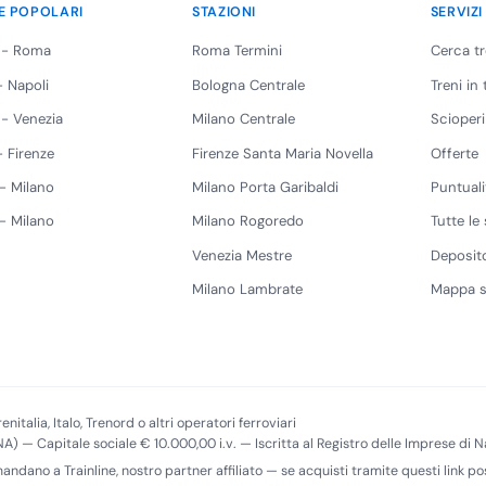
E POPOLARI
STAZIONI
SERVIZI
 - Roma
Roma Termini
Cerca t
 Napoli
Bologna Centrale
Treni in
 - Venezia
Milano Centrale
Scioperi
 Firenze
Firenze Santa Maria Novella
Offerte
 - Milano
Milano Porta Garibaldi
Puntuali
 - Milano
Milano Rogoredo
Tutte le 
Venezia Mestre
Deposito
Milano Lambrate
Mappa s
enitalia, Italo, Trenord o altri operatori ferroviari
(NA) — Capitale sociale € 10.000,00 i.v. — Iscritta al Registro delle Imprese di
imandano a Trainline, nostro partner affiliato — se acquisti tramite questi link