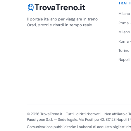
TRATT
TrovaTreno.it
Milano
Il portale italiano per viaggiare in treno.
Roma -
Orari, prezzi e ritardi in tempo reale.
Milano
Roma -
Torino
Napoli
© 2026 TrovaTreno.it - Tutti i diritti riservati - Non affiliato a Tr
Pausilypon S.r.l. — Sede legale: Via Posillipo 42, 80123 Napoli 
Comunicazione pubblicitaria: i pulsanti di acquisto biglietti r