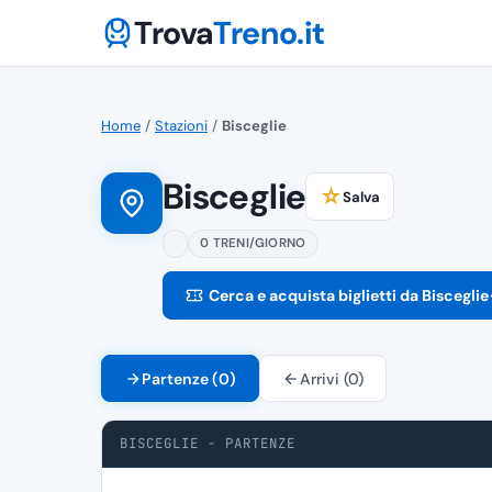
Trova
Treno.it
Home
/
Stazioni
/
Bisceglie
Bisceglie
☆
Salva
0 TRENI/GIORNO
Cerca e acquista biglietti da Bisceglie
Partenze (0)
Arrivi (0)
BISCEGLIE - PARTENZE