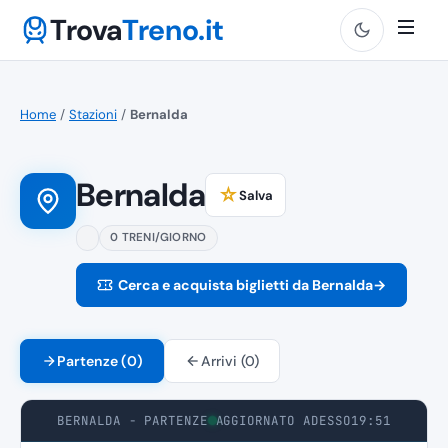
Trova
Treno.it
Home
/
Stazioni
/
Bernalda
Bernalda
☆
Salva
0 TRENI/GIORNO
Cerca e acquista biglietti da Bernalda
→
Partenze (0)
Arrivi (0)
BERNALDA - PARTENZE
AGGIORNATO ADESSO
19:51