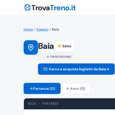
Trova
Treno.it
Home
/
Stazioni
/
Baia
Baia
☆
Salva
0 TRENI/GIORNO
Cerca e acquista biglietti da Baia
→
Partenze (0)
Arrivi (0)
BAIA - PARTENZE