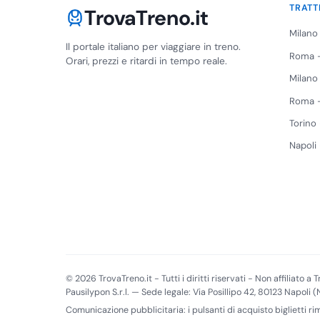
TRATT
TrovaTreno.it
Milano
Il portale italiano per viaggiare in treno.
Roma -
Orari, prezzi e ritardi in tempo reale.
Milano
Roma -
Torino
Napoli
© 2026 TrovaTreno.it - Tutti i diritti riservati - Non affiliato a Tr
Pausilypon S.r.l. — Sede legale: Via Posillipo 42, 80123 Napoli 
Comunicazione pubblicitaria: i pulsanti di acquisto biglietti r