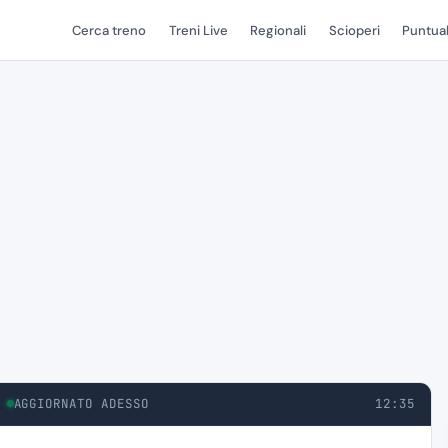
Cerca treno
Treni Live
Regionali
Scioperi
Puntual
AGGIORNATO ADESSO
12:35