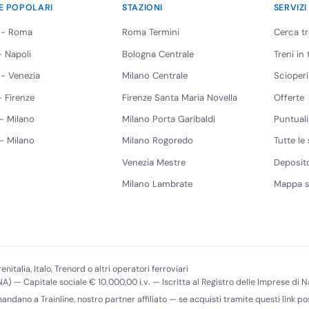
E POPOLARI
STAZIONI
SERVIZI
 - Roma
Roma Termini
Cerca t
 Napoli
Bologna Centrale
Treni in
 - Venezia
Milano Centrale
Scioperi
 Firenze
Firenze Santa Maria Novella
Offerte
 - Milano
Milano Porta Garibaldi
Puntuali
 - Milano
Milano Rogoredo
Tutte le 
Venezia Mestre
Deposito
Milano Lambrate
Mappa s
enitalia, Italo, Trenord o altri operatori ferroviari
(NA) — Capitale sociale € 10.000,00 i.v. — Iscritta al Registro delle Imprese di
imandano a Trainline, nostro partner affiliato — se acquisti tramite questi link