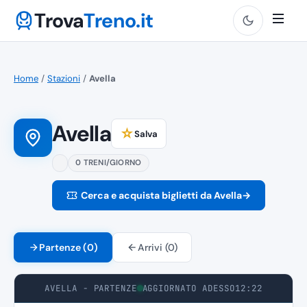
Trova
Treno.it
Home
/
Stazioni
/
Avella
Avella
☆
Salva
0 TRENI/GIORNO
Cerca e acquista biglietti da Avella
→
Partenze (0)
Arrivi (0)
AVELLA - PARTENZE
AGGIORNATO ADESSO
12:22