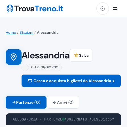
Trova
Treno.it
Home
/
Stazioni
/
Alessandria
Alessandria
☆
Salva
0 TRENI/GIORNO
Cerca e acquista biglietti da Alessandria
→
Partenze (0)
Arrivi (0)
ALESSANDRIA - PARTENZE
AGGIORNATO ADESSO
13:57