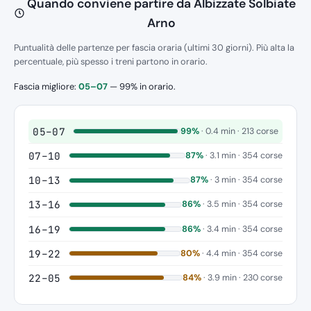
Quando conviene partire da Albizzate Solbiate
Arno
Puntualità delle partenze per fascia oraria (ultimi 30 giorni). Più alta la
percentuale, più spesso i treni partono in orario.
Fascia migliore:
05–07
— 99% in orario.
05–07
99%
· 0.4 min · 213 corse
07–10
87%
· 3.1 min · 354 corse
10–13
87%
· 3 min · 354 corse
13–16
86%
· 3.5 min · 354 corse
16–19
86%
· 3.4 min · 354 corse
19–22
80%
· 4.4 min · 354 corse
22–05
84%
· 3.9 min · 230 corse