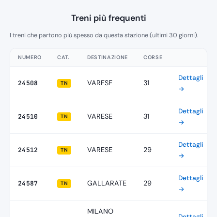
Treni più frequenti
I treni che partono più spesso da questa stazione (ultimi 30 giorni).
NUMERO
CAT.
DESTINAZIONE
CORSE
Dettagli
VARESE
31
24508
TN
→
Dettagli
VARESE
31
24510
TN
→
Dettagli
VARESE
29
24512
TN
→
Dettagli
GALLARATE
29
24587
TN
→
MILANO
Dettagli