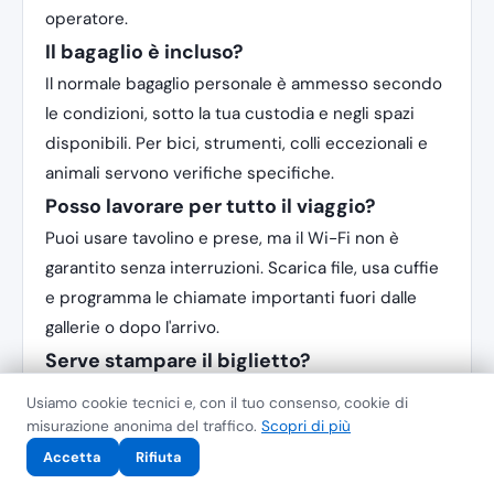
operatore.
Il bagaglio è incluso?
Il normale bagaglio personale è ammesso secondo
le condizioni, sotto la tua custodia e negli spazi
disponibili. Per bici, strumenti, colli eccezionali e
animali servono verifiche specifiche.
Posso lavorare per tutto il viaggio?
Puoi usare tavolino e prese, ma il Wi-Fi non è
garantito senza interruzioni. Scarica file, usa cuffie
e programma le chiamate importanti fuori dalle
gallerie o dopo l'arrivo.
Serve stampare il biglietto?
Per i titoli digitali normalmente basta il codice sul
Usiamo cookie tecnici e, con il tuo consenso, cookie di
dispositivo secondo le condizioni. Salvalo offline e
misurazione anonima del traffico.
Scopri di più
porta documento. Uno schermo rotto o scarico
Accetta
Rifiuta
non è una prova facilmente leggibile.