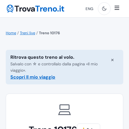
Trova
Treno.it
ENG
Home
/
Treni live
/
Treno 10176
Ritrova questo treno al volo.
×
Salvalo con ☆ e controllalo dalla pagina «Il mio
viaggio».
Scopri Il mio viaggio