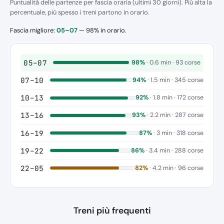
Puntualità delle partenze per fascia oraria (ultimi 30 giorni). Più alta la
percentuale, più spesso i treni partono in orario.
Fascia migliore:
05–07
— 98% in orario.
05–07
98%
· 0.6 min · 93 corse
07–10
94%
· 1.5 min · 345 corse
10–13
92%
· 1.8 min · 172 corse
13–16
93%
· 2.2 min · 287 corse
16–19
87%
· 3 min · 318 corse
19–22
86%
· 3.4 min · 288 corse
22–05
82%
· 4.2 min · 96 corse
Treni più frequenti