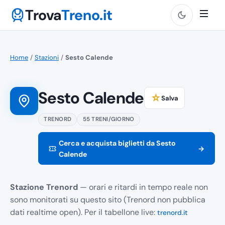
Trova
Treno.it
Home
/
Stazioni
/
Sesto Calende
Sesto Calende
☆
Salva
TRENORD
55 TRENI/GIORNO
Cerca e acquista biglietti da Sesto
→
Calende
Stazione Trenord
— orari e ritardi in tempo reale non
sono monitorati su questo sito (Trenord non pubblica
dati realtime open). Per il tabellone live:
trenord.it