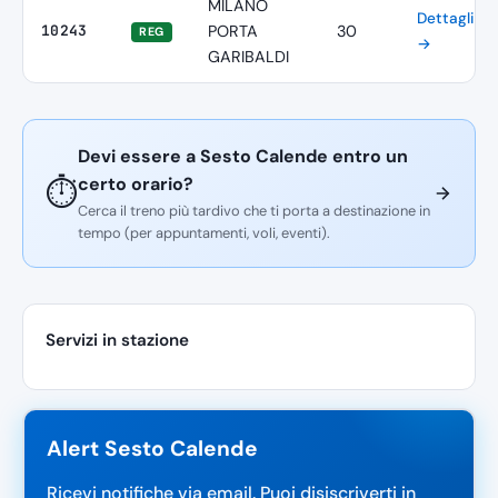
MILANO
Dettagli
10243
PORTA
30
REG
→
GARIBALDI
Devi essere a Sesto Calende entro un
certo orario?
⏱️
Cerca il treno più tardivo che ti porta a destinazione in
tempo (per appuntamenti, voli, eventi).
Servizi in stazione
Alert Sesto Calende
Ricevi notifiche via email. Puoi disiscriverti in