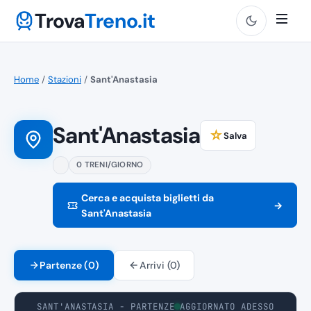
Trova
Treno.it
Home
/
Stazioni
/
Sant'Anastasia
Sant'Anastasia
☆
Salva
0 TRENI/GIORNO
Cerca e acquista biglietti da
→
Sant'Anastasia
Partenze (0)
Arrivi (0)
SANT'ANASTASIA - PARTENZE
AGGIORNATO ADESSO