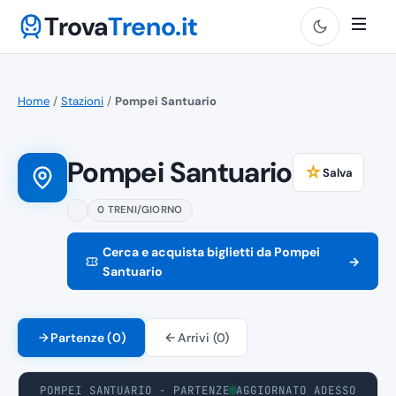
Trova
Treno.it
Home
/
Stazioni
/
Pompei Santuario
Pompei Santuario
☆
Salva
0 TRENI/GIORNO
Cerca e acquista biglietti da Pompei
→
Santuario
Partenze (0)
Arrivi (0)
POMPEI SANTUARIO - PARTENZE
AGGIORNATO ADESSO