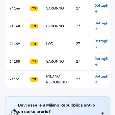
Dettagli
SARONNO
27
24146
TN
→
Dettagli
SARONNO
27
24148
TN
→
Dettagli
LODI
27
24149
TN
→
Dettagli
SARONNO
27
24150
TN
→
MILANO
Dettagli
27
24151
TN
ROGOREDO
→
Devi essere a Milano Repubblica entro
un certo orario?
⏱️