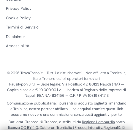
Privacy Policy
Cookie Policy
Termini di Servizio
Disclaimer
Accessibilità
© 2026 TrovaTreno.it - Tutti i diritti riservati - Non affiliato a Trenitalia,
Italo, Trenord o altri operatori ferroviari
Pausilypon S.r.l. — Sede legale: Via Posillipo 42, 80123 Napoli (NA) —
Capitale sociale € 10.000,00 i.v. — Iscritta al Registro delle Imprese di
Napoli, REA NA-1134156 — C.F. / P.IVA 10819841213
Comunicazione pubblicitaria: i pulsanti di acquisto biglietti rimandano
a Trainline, nostro partner affiliato — se acquisti tramite questi link
possiamo ricevere una commissione, senza costi aggiuntivi per te.
Dati orari Trenord: © Trenord, distribuiti da
Regione Lombardia
sotto
licenza
CC BY 4.0
. Dati orari Trenitalia (Frecce, Intercity, Regionali): ©