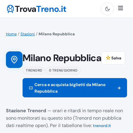
Trova
Treno.it
Home
/
Stazioni
/
Milano Repubblica
Milano Repubblica
☆
Salva
TRENORD
0 TRENI/GIORNO
Cerca e acquista biglietti da Milano
→
Repubblica
Stazione Trenord
— orari e ritardi in tempo reale non
sono monitorati su questo sito (Trenord non pubblica
dati realtime open). Per il tabellone live:
trenord.it