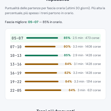
Puntualità delle partenze per fascia oraria (ultimi 30 giorni). Più alta la
percentuale, più spesso i treni partono in orario.
Fascia migliore:
05–07
— 85% in orario.
05–07
85%
· 2.5 min · 473 corse
07–10
80%
· 3.3 min · 1408 corse
10–13
85%
· 2.9 min · 1428 corse
13–16
84%
· 3.1 min · 1428 corse
16–19
82%
· 3.3 min · 1428 corse
19–22
84%
· 3.3 min · 1314 corse
22–05
84%
· 3 min · 621 corse