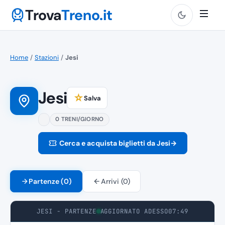
Trova
Treno.it
Home
/
Stazioni
/
Jesi
Jesi
☆
Salva
0 TRENI/GIORNO
Cerca e acquista biglietti da Jesi
→
Partenze (0)
Arrivi (0)
JESI - PARTENZE
AGGIORNATO ADESSO
07:49