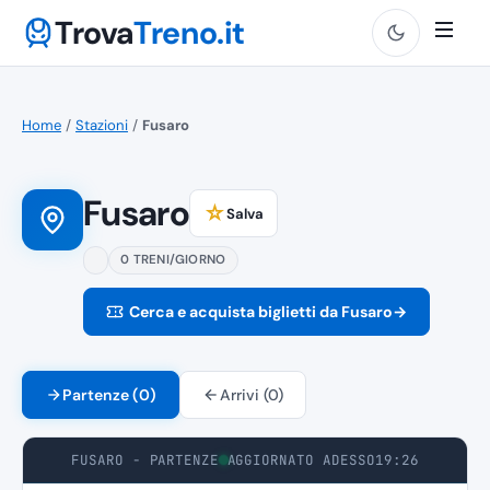
Trova
Treno.it
Home
/
Stazioni
/
Fusaro
Fusaro
☆
Salva
0 TRENI/GIORNO
Cerca e acquista biglietti da Fusaro
→
Partenze (0)
Arrivi (0)
FUSARO - PARTENZE
AGGIORNATO ADESSO
19:26