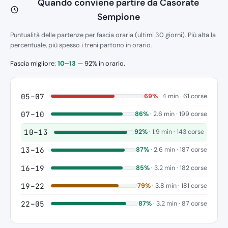
Quando conviene partire da Casorate
Sempione
Puntualità delle partenze per fascia oraria (ultimi 30 giorni). Più alta la
percentuale, più spesso i treni partono in orario.
Fascia migliore:
10–13
— 92% in orario.
05–07
69%
· 4 min · 61 corse
07–10
86%
· 2.6 min · 199 corse
10–13
92%
· 1.9 min · 143 corse
13–16
87%
· 2.6 min · 187 corse
16–19
85%
· 3.2 min · 182 corse
19–22
79%
· 3.8 min · 181 corse
22–05
87%
· 3.2 min · 87 corse