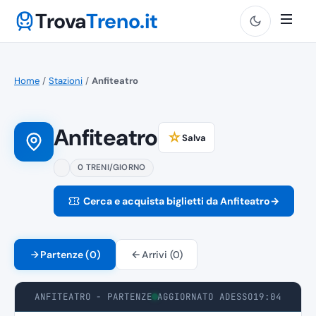
Trova
Treno.it
Home
/
Stazioni
/
Anfiteatro
Anfiteatro
☆
Salva
0 TRENI/GIORNO
Cerca e acquista biglietti da Anfiteatro
→
Partenze (0)
Arrivi (0)
ANFITEATRO - PARTENZE
AGGIORNATO ADESSO
19:04